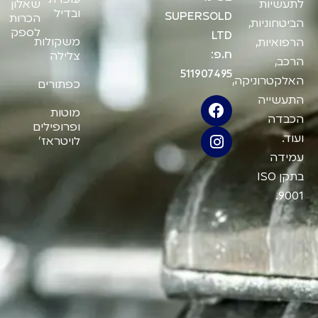
עופרת
לתעשיות
שאלון
ובדיל
SUPERSOLD
הכרות
הביטחוניות,
לספק
LTD
משקולות
הרפואיות,
ח.פ:
צלילה
הרכב,
511907495
האלקטרוניקה,
כפתורים
התעשייה
מוטות
הכבדה
ופרופילים
ועוד.
לויטראז'
עמידה
בתקן ISO
9001.