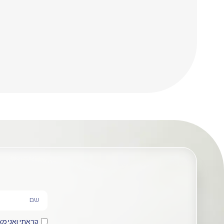
מחמירים (ISO
ייחודיות ומלווים
9001:2015,
כל פרויקט
RoHS). כל
מהשלב
מוצר עובר
ההנדסי ועד
בקרת איכות
לייצור הסופי.
קפדנית.
קראתי ואני 