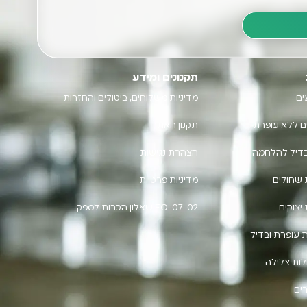
תקנונים ומידע
ים
מדיניות משלוחים, ביטולים והחזרות
ם ללא עופרת
תקנון האתר
בדיל להלחמה
הצהרת נגישות
 שחולים
מדיניות פרטיות
יצוקים
FO-07-02 שאלון הכרות לספק
 עופרת ובדיל
ות צלילה
ים