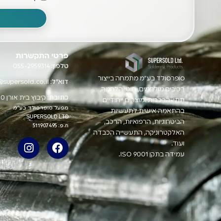
פרטי התקשרות
טלפון:
055-2959314
סופרסולד בע"מ מתמחה בייצור
דוא"ל:
@supersold.co.il
רכיבים מולחמים, חוטי הלחמה,
כתובת:
קיבוץ בית אורן 3004400
תתי-הרכבות ומוצרים ייחודיים
מפעל סופרסולד בע"מ
בהתאמה אישית לתעשיות
SUPERSOLD LTD
הביטחוניות, הרפואיות, הרכב,
ח.פ: 511907495
האלקטרוניקה, התעשייה הכבדה
ועוד.
עמידה בתקן ISO 9001.