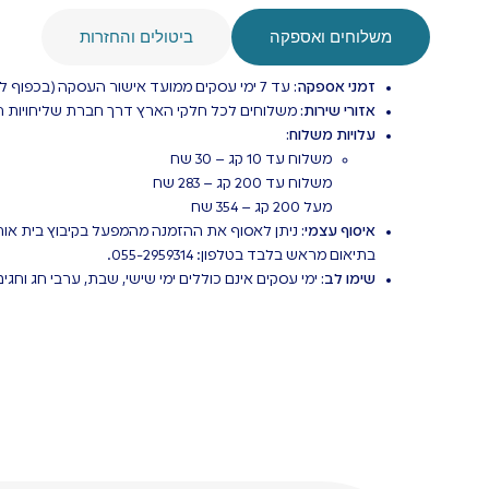
קניי
משלוחים לכל הארץ
אנחנו כאן בשבילכם לכל שאלה
משלוחים ואספקה
ביטולים והחזרות
זמני אספקה:
עד 7 ימי עסקים ממועד אישור העסקה (בכפוף למלאי).
אזורי שירות:
משלוחים לכל חלקי הארץ דרך חברת שליחויות חי
עלויות משלוח:
משלוח עד 10 קג – 30 שח
משלוח עד 200 קג – 283 שח
מעל 200 קג – 354 שח
איסוף עצמי:
ניתן לאסוף את ההזמנה מהמפעל בקיבוץ בית אורן
בתיאום מראש בלבד בטלפון: 055-2959314.
שימו לב:
ימי עסקים אינם כוללים ימי שישי, שבת, ערבי חג וחגים