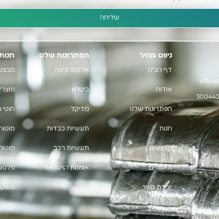
שליחה
ניווט מהיר
הפתרונות שלנו
חנות
דף הבית
אלקטרוניקה
מבצע
office
אודות
ביטחון
מוצרי
הפתרונות שלנו
מדיקל
חוטי 
חנות
תעשיות כבדות
מוטות
מבצעים
תעשיות רכב
מוטות 
מאמרים
אומנות הויטראז'
פלטות
יצירת קשר
משקול
כפתור