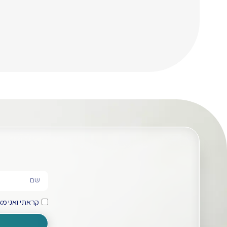
RoHS). כל
מהשלב
מוצר עובר
ההנדסי ועד
בקרת איכות
לייצור הסופי.
קפדנית.
קראתי ואני 