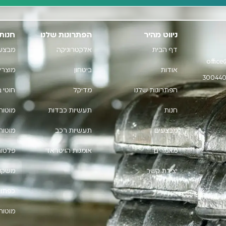
ניווט מהיר
הפתרונות שלנו
חנות
דף הבית
אלקטרוניקה
מבצע
office
אודות
ביטחון
מוצרי
הפתרונות שלנו
מדיקל
חוטי 
חנות
תעשיות כבדות
מוטות
מבצעים
תעשיות רכב
מוטות 
מאמרים
אומנות הויטראז'
פלטות
יצירת קשר
משקול
כפתור
מוטות 