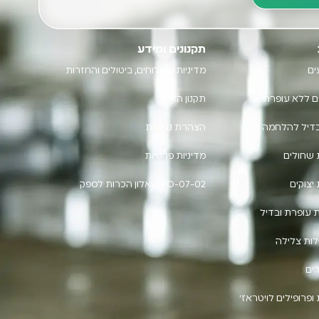
תקנונים ומידע
ים
מדיניות משלוחים, ביטולים והחזרות
ם ללא עופרת
תקנון האתר
בדיל להלחמה
הצהרת נגישות
 שחולים
מדיניות פרטיות
יצוקים
FO-07-02 שאלון הכרות לספק
 עופרת ובדיל
ות צלילה
ים
ופרופילים לויטראז'