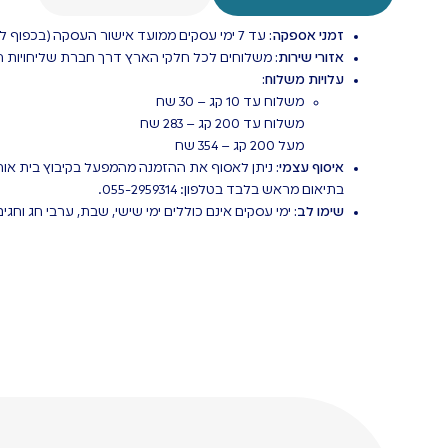
זמני אספקה:
עד 7 ימי עסקים ממועד אישור העסקה (בכפוף למלאי).
אזורי שירות:
משלוחים לכל חלקי הארץ דרך חברת שליחויות חי
עלויות משלוח:
משלוח עד 10 קג – 30 שח
משלוח עד 200 קג – 283 שח
מעל 200 קג – 354 שח
איסוף עצמי:
ניתן לאסוף את ההזמנה מהמפעל בקיבוץ בית אורן
בתיאום מראש בלבד בטלפון: 055-2959314.
שימו לב:
ימי עסקים אינם כוללים ימי שישי, שבת, ערבי חג וחגים