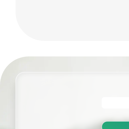
רפואי, חדרים
נקיים ומערכות
דימות.