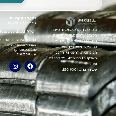
פרטי התקשרות
טלפון:
055-2959314
סופרסולד בע"מ מתמחה בייצור
דוא"ל:
@supersold.co.il
רכיבים מולחמים, חוטי הלחמה,
כתובת:
קיבוץ בית אורן 3004400
תתי-הרכבות ומוצרים ייחודיים
מפעל סופרסולד בע"מ
בהתאמה אישית לתעשיות
SUPERSOLD LTD
הביטחוניות, הרפואיות, הרכב,
ח.פ: 511907495
האלקטרוניקה, התעשייה הכבדה
ועוד.
עמידה בתקן ISO 9001.