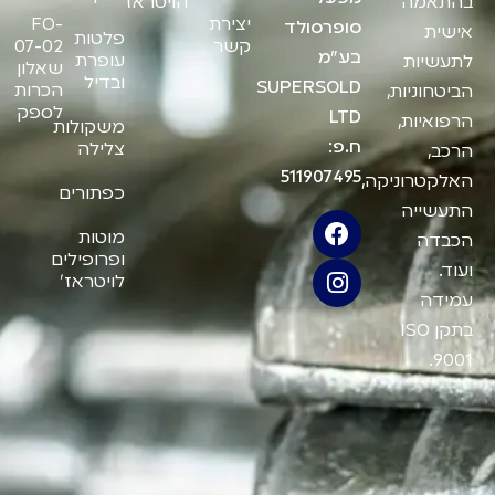
בהתאמה
הויטראז'
יצירת
FO-
סופרסולד
אישית
פלטות
קשר
07-02
בע"מ
עופרת
לתעשיות
שאלון
ובדיל
SUPERSOLD
הכרות
הביטחוניות,
לספק
LTD
הרפואיות,
משקולות
ח.פ:
צלילה
הרכב,
511907495
האלקטרוניקה,
כפתורים
התעשייה
מוטות
הכבדה
ופרופילים
ועוד.
לויטראז'
עמידה
בתקן ISO
9001.