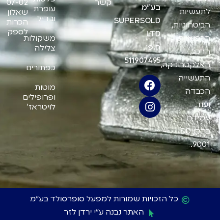
קשר
07-02
בע"מ
עופרת
לתעשיות
שאלון
ובדיל
SUPERSOLD
הכרות
הביטחוניות,
לספק
LTD
משקולות
הרפואיות,
ח.פ:
צלילה
הרכב,
511907495
האלקטרוניקה,
כפתורים
התעשייה
מוטות
הכבדה
ופרופילים
ועוד.
לויטראז'
עמידה
בתקן ISO
9001.
כל הזכויות שמורות למפעל סופרסולד בע"מ
האתר נבנה ע"י ירדן לזר