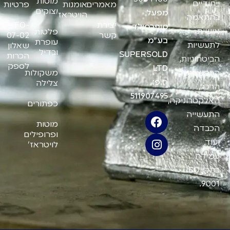
מוטות
ייחודיים
מאמרים
אומנות
פרטיות
יצוקים
מפעל
הויטראז'
בהתאמה
יצירת
FO-
סופרסולד
אישית
פלטות
קשר
07-02
בע"מ
עופרת
לתעשיות
שאלון
ובדיל
SUPERSOLD
הכרות
הביטחוניות,
לספק
LTD
משקולות
הרפואיות,
ח.פ:
צלילה
הרכב,
511907495
האלקטרוניקה,
כפתורים
התעשייה
מוטות
הכבדה
ופרופילים
ועוד.
לויטראז'
עמידה
בתקן ISO
9001.