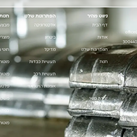
ניווט מהיר
הפתרונות שלנו
חנות
דף הבית
אלקטרוניקה
מבצע
office
אודות
ביטחון
מוצרי
הפתרונות שלנו
מדיקל
חוטי 
חנות
תעשיות כבדות
מוטות
מבצעים
תעשיות רכב
מוטות 
מאמרים
אומנות הויטראז'
פלטות
יצירת קשר
משקול
כפתור
מוטות 