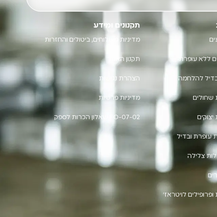
תקנונים ומידע
ים
מדיניות משלוחים, ביטולים והחזרות
ם ללא עופרת
תקנון האתר
בדיל להלחמה
הצהרת נגישות
 שחולים
מדיניות פרטיות
יצוקים
FO-07-02 שאלון הכרות לספק
 עופרת ובדיל
ות צלילה
ים
ופרופילים לויטראז'