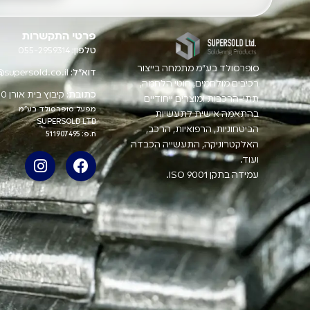
פרטי התקשרות
טלפון:
055-2959314
סופרסולד בע"מ מתמחה בייצור
דוא"ל:
@supersold.co.il
רכיבים מולחמים, חוטי הלחמה,
כתובת:
קיבוץ בית אורן 3004400
תתי-הרכבות ומוצרים ייחודיים
מפעל סופרסולד בע"מ
בהתאמה אישית לתעשיות
SUPERSOLD LTD
הביטחוניות, הרפואיות, הרכב,
ח.פ: 511907495
האלקטרוניקה, התעשייה הכבדה
ועוד.
עמידה בתקן ISO 9001.