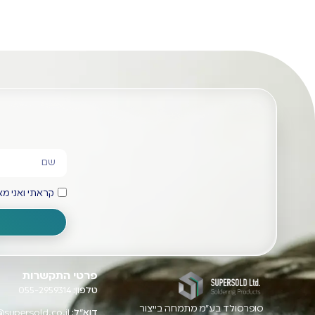
קראתי ואני 
פרטי התקשרות
טלפון:
055-2959314
סופרסולד בע"מ מתמחה בייצור
דוא"ל:
@supersold.co.il