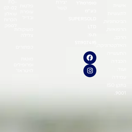
יצירת
FO-
סופרסולד
אישית
פלטות
קשר
07-02
בע"מ
עופרת
לתעשיות
שאלון
ובדיל
SUPERSOLD
הכרות
הביטחוניות,
לספק
LTD
משקולות
הרפואיות,
ח.פ:
צלילה
הרכב,
511907495
האלקטרוניקה,
כפתורים
התעשייה
מוטות
הכבדה
ופרופילים
ועוד.
לויטראז'
עמידה
בתקן ISO
9001.