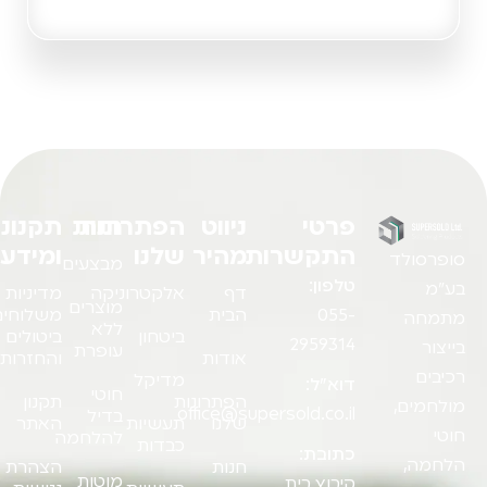
שליחה
פרטי
ניווט
הפתרונות
חנות
תקנונים
התקשרות
מהיר
שלנו
ומידע
סופרסולד
מבצעים
טלפון:
בע"מ
דף
אלקטרוניקה
מדיניות
מוצרים
055-
הבית
משלוחים,
מתמחה
ללא
ביטחון
ביטולים
2959314
בייצור
עופרת
אודות
והחזרות
רכיבים
מדיקל
דוא"ל:
חוטי
הפתרונות
תקנון
מולחמים,
office@supersold.co.il
בדיל
שלנו
תעשיות
האתר
חוטי
להלחמה
כבדות
כתובת:
הלחמה,
חנות
הצהרת
מוטות
קיבוץ בית