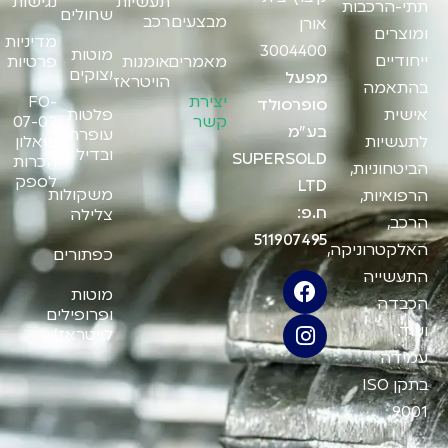
תעשיות
נגישות
תתי-הרכבות
שחולים
מבצעים
רכב
אורן
ומוצרים
מדיניות
3004400
מוטות
ייחודיים
מאמרים
אומנות
פרטיות
יצוקים
מפעל
הויטראז'
בהתאמה
יצירת
FO-
סופרסולד
אישית
פלטות
קשר
07-02
בע"מ
עופרת
לתעשיות
שאלון
ובדיל
SUPERSOLD
הכרות
הביטחוניות,
לספק
LTD
משקולות
הרפואיות,
ח.פ:
צלילה
הרכב,
511907495
האלקטרוניקה,
כפתורים
התעשייה
מוטות
הכבדה
ופרופילים
ועוד.
לויטראז'
עמידה
בתקן ISO
9001.